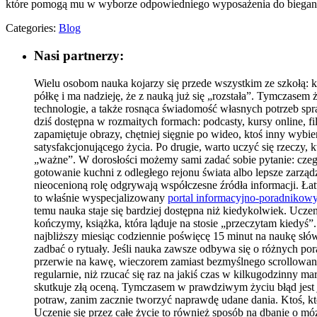
które pomogą mu w wyborze odpowiedniego wyposażenia do biegania.
Categories:
Blog
Nasi partnerzy:
Wielu osobom nauka kojarzy się przede wszystkim ze szkołą: k
półkę i ma nadzieję, że z nauką już się „rozstała”. Tymczasem ż
technologie, a także rosnąca świadomość własnych potrzeb spr
dziś dostępna w rozmaitych formach: podcasty, kursy online, f
zapamiętuje obrazy, chętniej sięgnie po wideo, ktoś inny wybi
satysfakcjonującego życia. Po drugie, warto uczyć się rzeczy, 
„ważne”. W dorosłości możemy sami zadać sobie pytanie: czego
gotowanie kuchni z odległego rejonu świata albo lepsze zarz
nieocenioną rolę odgrywają współczesne źródła informacji. Łat
to właśnie wyspecjalizowany
portal informacyjno-poradnikow
temu nauka staje się bardziej dostępna niż kiedykolwiek. Uczen
kończymy, książka, która ląduje na stosie „przeczytam kiedyś”
najbliższy miesiąc codziennie poświęcę 15 minut na naukę słówe
zadbać o rytuały. Jeśli nauka zawsze odbywa się o różnych po
przerwie na kawę, wieczorem zamiast bezmyślnego scrollowania 
regularnie, niż rzucać się raz na jakiś czas w kilkugodzinny ma
skutkuje złą oceną. Tymczasem w prawdziwym życiu błąd jest j
potraw, zanim zacznie tworzyć naprawdę udane dania. Ktoś, kto 
Uczenie się przez całe życie to również sposób na dbanie o 