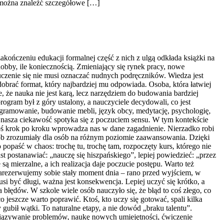
 można znaleźć szczegółowe […]
ończeniu edukacji formalnej część z nich z ulgą odkłada książki na
 hobby, ile koniecznością. Zmieniający się rynek pracy, nowe
uczenie się nie musi oznaczać nudnych podręczników. Wiedza jest
dobrać format, który najbardziej mu odpowiada. Osoba, która łatwiej
, że nauka nie jest karą, lecz narzędziem do budowania bardziej
rogram był z góry ustalony, a nauczyciele decydowali, co jest
ogramowanie, budowanie mebli, język obcy, medytację, psychologię,
nasza ciekawość spotyka się z poczuciem sensu. W tym kontekście
ktoś krok po kroku wprowadza nas w dane zagadnienie. Nierzadko robi
osób zrozumiały dla osób na różnym poziomie zaawansowania. Dzięki
 popaść w chaos: trochę tu, trochę tam, rozpoczęty kurs, którego nie
t postanawiać: „nauczę się hiszpańskiego”, lepiej powiedzieć: „przez
ą mierzalne, a ich realizacja daje poczucie postępu. Warto też
zarezerwujemy sobie stały moment dnia – rano przed wyjściem, w
i być długi, ważna jest konsekwencja. Lepiej uczyć się krótko, a
a błędów. W szkole wiele osób nauczyło się, że błąd to coś złego, co
jeszcze warto poprawić. Ktoś, kto uczy się gotować, spali kilka
gubił wątki. To naturalne etapy, a nie dowód „braku talentu”.
związywanie problemów, naukę nowych umiejętności, ćwiczenie