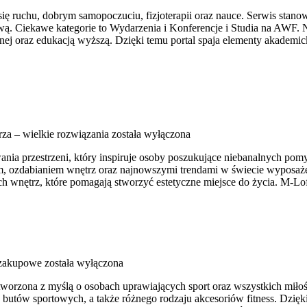
ię ruchu, dobrym samopoczuciu, fizjoterapii oraz nauce. Serwis stan
ą. Ciekawe kategorie to Wydarzenia i Konferencje i Studia na AWF. N
nej oraz edukacją wyższą. Dzięki temu portal spaja elementy akademi
za – wielkie rozwiązania
została wyłączona
ia przestrzeni, który inspiruje osoby poszukujące niebanalnych pomys
, ozdabianiem wnętrz oraz najnowszymi trendami w świecie wyposażenia
h wnętrz, które pomagają stworzyć estetyczne miejsce do życia. M-Lo
 zakupowe
została wyłączona
stworzona z myślą o osobach uprawiających sport oraz wszystkich miło
utów sportowych, a także różnego rodzaju akcesoriów fitness. Dzięki