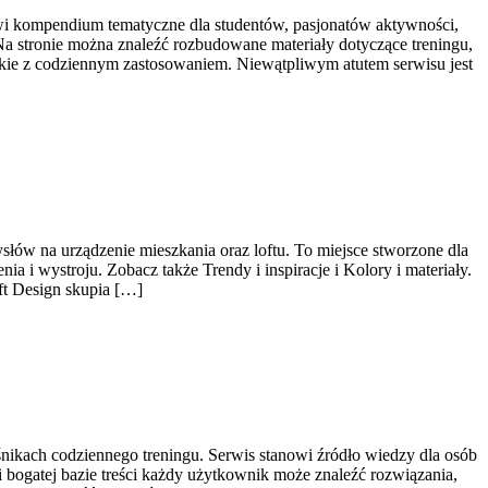
owi kompendium tematyczne dla studentów, pasjonatów aktywności,
a stronie można znaleźć rozbudowane materiały dotyczące treningu,
ckie z codziennym zastosowaniem. Niewątpliwym atutem serwisu jest
łów na urządzenie mieszkania oraz loftu. To miejsce stworzone dla
 i wystroju. Zobacz także Trendy i inspiracje i Kolory i materiały.
ft Design skupia […]
śnikach codziennego treningu. Serwis stanowi źródło wiedzy dla osób
 bogatej bazie treści każdy użytkownik może znaleźć rozwiązania,