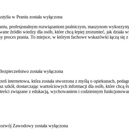
stylia w Praniu
została wyłączona
raniu, profesjonalnym rozwiązaniom pralniczym, maszynom wykorzysty
 źródło wiedzy dla osób, które chcą lepiej zrozumieć, jak działa wspó
y proces prania. To miejsce, w którym fachowe wskazówki łączą się z 
 Bezpieczeństwo
została wyłączona
trzeń internetowa, która została stworzona z myślą o opiekunach, ped
az szkół, dostarczając wartościowych informacji dla osób, które chcą
we treści związane z edukacją, wychowaniem i codziennym funkcjonowa
 Rozwój Zawodowy
została wyłączona