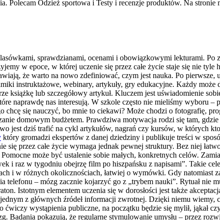
 Polecam Odzież sportowa i Testy i recenzje produktów. Na stronie
lasówkami, sprawdzianami, ocenami i obowiązkowymi lekturami. Po zak
yjemy w epoce, w której uczenie się przez całe życie staje się nie tyle
awiają, że warto na nowo zdefiniować, czym jest nauka. Po pierwsze, 
ilmiki instruktażowe, webinary, artykuły, gry edukacyjne. Każdy może 
erze książkę lub szczegółowy artykuł. Kluczem jest uświadomienie sobie
które naprawdę nas interesują. W szkole często nie mieliśmy wyboru – p
 chcę się nauczyć, bo mnie to ciekawi? Może chodzi o fotografię, pr
ądzanie domowym budżetem. Prawdziwa motywacja rodzi się tam, gdzie 
wo jest dziś trafić na cykl artykułów, nagrań czy kursów, w których 
y
który gromadzi ekspertów z danej dziedziny i publikuje treści w sp
ie się przez całe życie wymaga jednak pewnej struktury. Bez niej łatwo
. Pomocne może być ustalenie sobie małych, konkretnych celów. Zamias
k i raz w tygodniu obejrzę film po hiszpańsku z napisami”. Takie cele s
rach i w różnych okolicznościach, łatwiej o wymówki. Gdy natomiast 
telefonu – mózg zacznie kojarzyć go z „trybem nauki”. Rytuał nie mus
raton. Istotnym elementem uczenia się w dorosłości jest także akceptacj
ednym z głównych źródeł informacji zwrotnej. Dzięki niemu wiemy, co 
ćwiczy wystąpienia publiczne, na początku będzie się mylił, jąkał czy 
mózg. Badania pokazują, że regularne stymulowanie umysłu – przez ro