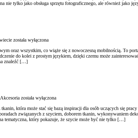
ana nie tylko jako obsługa sprzętu fotograficznego, ale również jako ję
wiecie
została wyłączona
owym oraz wszystkim, co wiąże się z nowoczesną mobilnością. To portal 
adczenie do kolei z prostym językiem, dzięki czemu może zainteresow
na znaleźć […]
 Akcesoria
została wyłączona
tkanin, która może stać się bazą inspiracji dla osób uczących się pracy
na poradach związanych z szyciem, doborem tkanin, wykonywaniem dek
a tematyczna, który pokazuje, że szycie może być nie tylko […]