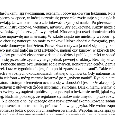
lasówkami, sprawdzianami, ocenami i obowiązkowymi lekturami. Po zak
yjemy w epoce, w której uczenie się przez całe życie staje się nie tyle
awiają, że warto na nowo zdefiniować, czym jest nauka. Po pierwsze, 
ilmiki instruktażowe, webinary, artykuły, gry edukacyjne. Każdy może 
erze książkę lub szczegółowy artykuł. Kluczem jest uświadomienie sobie
które naprawdę nas interesują. W szkole często nie mieliśmy wyboru – p
 chcę się nauczyć, bo mnie to ciekawi? Może chodzi o fotografię, pr
ądzanie domowym budżetem. Prawdziwa motywacja rodzi się tam, gdzie 
wo jest dziś trafić na cykl artykułów, nagrań czy kursów, w których 
y
który gromadzi ekspertów z danej dziedziny i publikuje treści w sp
ie się przez całe życie wymaga jednak pewnej struktury. Bez niej łatwo
. Pomocne może być ustalenie sobie małych, konkretnych celów. Zamias
k i raz w tygodniu obejrzę film po hiszpańsku z napisami”. Takie cele s
rach i w różnych okolicznościach, łatwiej o wymówki. Gdy natomiast 
telefonu – mózg zacznie kojarzyć go z „trybem nauki”. Rytuał nie mus
raton. Istotnym elementem uczenia się w dorosłości jest także akceptacj
ednym z głównych źródeł informacji zwrotnej. Dzięki niemu wiemy, co 
ćwiczy wystąpienia publiczne, na początku będzie się mylił, jąkał czy 
mózg. Badania pokazują, że regularne stymulowanie umysłu – przez ro
. Nie chodzi o to, by każdego dnia rozwiązywać skomplikowane zadan
 piosenek na instrumencie, próbować nowego języka. Nie wolno zap
 gromadzą ludzi o podobnych zainteresowaniach. Wspólna nauka sprzy
i, że komuś innemu również nie wszystko przychodzi łatwo, bywa bardzo