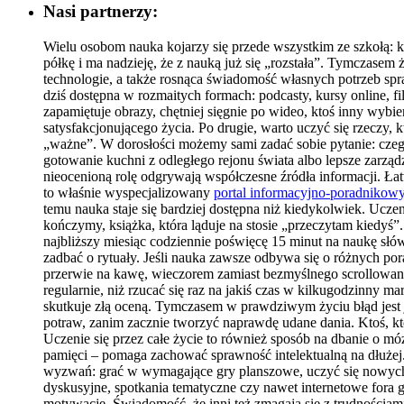
Nasi partnerzy:
Wielu osobom nauka kojarzy się przede wszystkim ze szkołą: k
półkę i ma nadzieję, że z nauką już się „rozstała”. Tymczasem ż
technologie, a także rosnąca świadomość własnych potrzeb spr
dziś dostępna w rozmaitych formach: podcasty, kursy online, f
zapamiętuje obrazy, chętniej sięgnie po wideo, ktoś inny wybi
satysfakcjonującego życia. Po drugie, warto uczyć się rzeczy, 
„ważne”. W dorosłości możemy sami zadać sobie pytanie: czego
gotowanie kuchni z odległego rejonu świata albo lepsze zarz
nieocenioną rolę odgrywają współczesne źródła informacji. Łat
to właśnie wyspecjalizowany
portal informacyjno-poradnikow
temu nauka staje się bardziej dostępna niż kiedykolwiek. Uczen
kończymy, książka, która ląduje na stosie „przeczytam kiedyś”
najbliższy miesiąc codziennie poświęcę 15 minut na naukę słówe
zadbać o rytuały. Jeśli nauka zawsze odbywa się o różnych po
przerwie na kawę, wieczorem zamiast bezmyślnego scrollowania 
regularnie, niż rzucać się raz na jakiś czas w kilkugodzinny ma
skutkuje złą oceną. Tymczasem w prawdziwym życiu błąd jest j
potraw, zanim zacznie tworzyć naprawdę udane dania. Ktoś, kto 
Uczenie się przez całe życie to również sposób na dbanie o 
pamięci – pomaga zachować sprawność intelektualną na dłużej
wyzwań: grać w wymagające gry planszowe, uczyć się nowych
dyskusyjne, spotkania tematyczne czy nawet internetowe fora
motywację. Świadomość, że inni też zmagają się z trudnościam