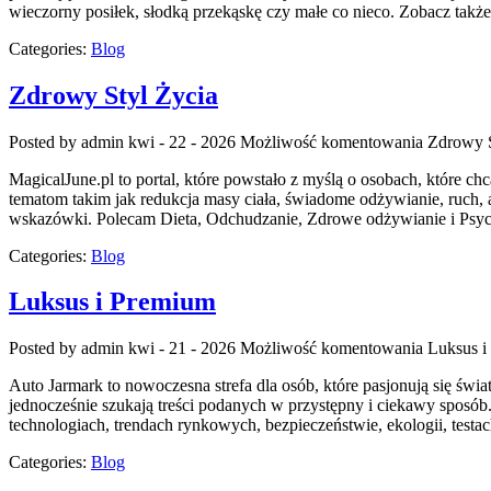
wieczorny posiłek, słodką przekąskę czy małe co nieco. Zobacz takż
Categories:
Blog
Zdrowy Styl Życia
Posted by admin
kwi - 22 - 2026
Możliwość komentowania
Zdrowy S
MagicalJune.pl to portal, które powstało z myślą o osobach, które 
tematom takim jak redukcja masy ciała, świadome odżywianie, ruch, a t
wskazówki. Polecam Dieta, Odchudzanie, Zdrowe odżywianie i Psyc
Categories:
Blog
Luksus i Premium
Posted by admin
kwi - 21 - 2026
Możliwość komentowania
Luksus i
Auto Jarmark to nowoczesna strefa dla osób, które pasjonują się świ
jednocześnie szukają treści podanych w przystępny i ciekawy sposób
technologiach, trendach rynkowych, bezpieczeństwie, ekologii, tes
Categories:
Blog