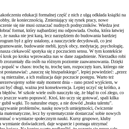
ończeniu edukacji formalnej część z nich z ulgą odkłada książki na
 hobby, ile koniecznością. Zmieniający się rynek pracy, nowe
uczenie się nie musi oznaczać nudnych podręczników. Wiedza jest
dobrać format, który najbardziej mu odpowiada. Osoba, która łatwiej
, że nauka nie jest karą, lecz narzędziem do budowania bardziej
rogram był z góry ustalony, a nauczyciele decydowali, co jest
ogramowanie, budowanie mebli, język obcy, medytację, psychologię,
nasza ciekawość spotyka się z poczuciem sensu. W tym kontekście
ktoś krok po kroku wprowadza nas w dane zagadnienie. Nierzadko robi
osób zrozumiały dla osób na różnym poziomie zaawansowania. Dzięki
 popaść w chaos: trochę tu, trochę tam, rozpoczęty kurs, którego nie
t postanawiać: „nauczę się hiszpańskiego”, lepiej powiedzieć: „przez
ą mierzalne, a ich realizacja daje poczucie postępu. Warto też
zarezerwujemy sobie stały moment dnia – rano przed wyjściem, w
i być długi, ważna jest konsekwencja. Lepiej uczyć się krótko, a
a błędów. W szkole wiele osób nauczyło się, że błąd to coś złego, co
jeszcze warto poprawić. Ktoś, kto uczy się gotować, spali kilka
gubił wątki. To naturalne etapy, a nie dowód „braku talentu”.
związywanie problemów, naukę nowych umiejętności, ćwiczenie
ia matematyczne, lecz by systematycznie dostarczać sobie nowych
ominać o wymiarze społecznym nauki. Kursy grupowe, kluby
ja wymianie doświadczeń, daje wsparcie i pomaga utrzymać
 kojąca. Na koniec warto podkreślić, że uczenie się przez całe