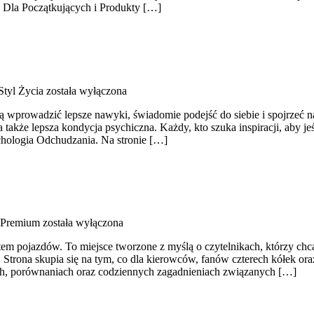
e Dla Początkujących i Produkty […]
tyl Życia
została wyłączona
chcą wprowadzić lepsze nawyki, świadomie podejść do siebie i spojrze
akże lepsza kondycja psychiczna. Każdy, kto szuka inspiracji, aby jeść 
hologia Odchudzania. Na stronie […]
 Premium
została wyłączona
atem pojazdów. To miejsce tworzone z myślą o czytelnikach, którzy ch
. Strona skupia się na tym, co dla kierowców, fanów czterech kółek 
tach, porównaniach oraz codziennych zagadnieniach związanych […]